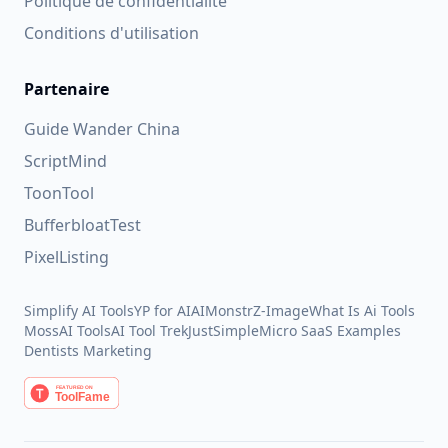
Politique de confidentialité
Conditions d'utilisation
Partenaire
Guide Wander China
ScriptMind
ToonTool
BufferbloatTest
PixelListing
Simplify AI Tools
YP for AI
AIMonstr
Z-Image
What Is Ai Tools
MossAI Tools
AI Tool Trek
JustSimple
Micro SaaS Examples
Dentists Marketing