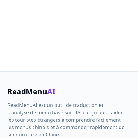
intérêt à collaborer, n'hésitez pas à nous contacter.
Nous prenons au sérieux tous les commentaires et
nous nous efforçons d'améliorer continuellement
nos produits.
Commentaires
Démarrer
ReadMenu
AI
ReadMenuAI est un outil de traduction et
d'analyse de menu basé sur l'IA, conçu pour aider
les touristes étrangers à comprendre facilement
les menus chinois et à commander rapidement de
la nourriture en Chine.